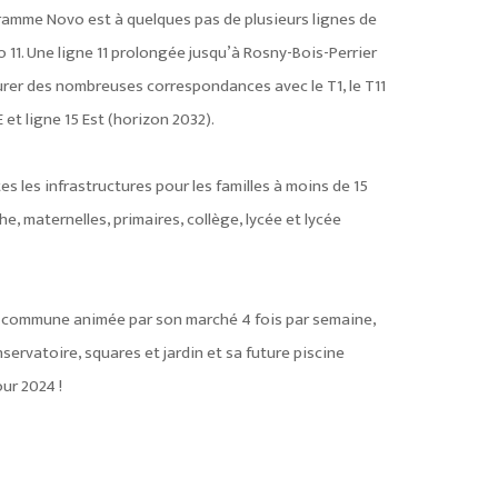
ramme Novo est à quelques pas de plusieurs lignes de
o 11. Une ligne 11 prolongée jusqu’à Rosny-Bois-Perrier
urer des nombreuses correspondances avec le T1, le T11
 et ligne 15 Est (horizon 2032).
es les infrastructures pour les familles à moins de 15
e, maternelles, primaires, collège, lycée et lycée
e commune animée par son marché 4 fois par semaine,
servatoire, squares et jardin et sa future piscine
ur 2024 !