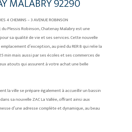
Y MALABRY 92290
 DES 4 CHEMINS – 3 AVENUE ROBINSON
t du Plessis Robinson, Chatenay Malabry est une
r sa qualité de vie et ses services. Cette nouvelle
 emplacement d’exception, au pied du RER B qui relie la
en 25 min mais aussi par ses écoles et ses commerces de
ux atouts qui assurent à votre achat une belle
nt la ville se prépare également à accueillir un bassin
ans sa nouvelle ZAC La Vallée, offrant ainsi aux
omesse d’une adresse complète et dynamique, au beau