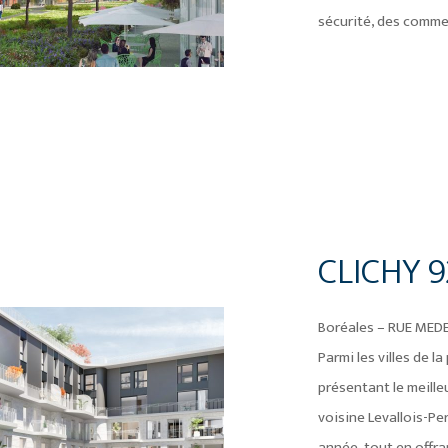
sécurité, des commer
CLICHY 9
Boréales – RUE MED
Parmi les villes de l
présentant le meille
voisine Levallois-Pe
année, tout en offra