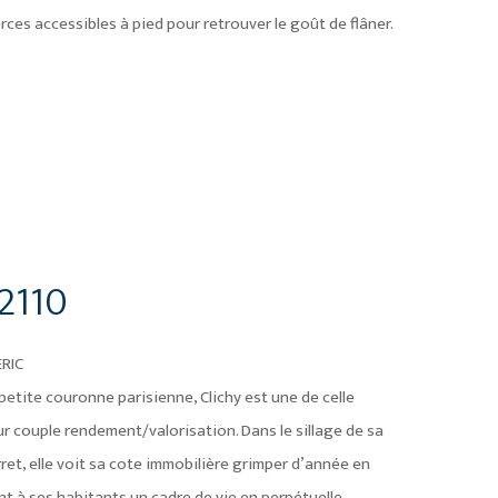
ces accessibles à pied pour retrouver le goût de flâner.
2110
ERIC
a petite couronne parisienne, Clichy est une de celle
ur couple rendement/valorisation. Dans le sillage de sa
rret, elle voit sa cote immobilière grimper d’année en
nt à ses habitants un cadre de vie en perpétuelle